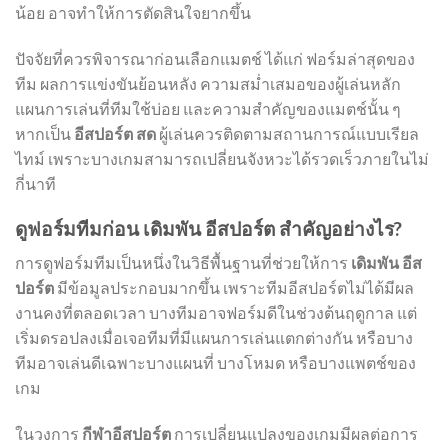
น้อย อาจทำให้การตัดสินใจยากขึ้น
ปัจจัยที่ควรพิจารณาก่อนเลือกแมตช์ ได้แก่ ฟอร์มล่าสุดของ
ทีม ผลการแข่งขันย้อนหลัง ความสม่ำเสมอของผู้เล่นหลัก
แผนการเล่นที่ทีมใช้บ่อย และความสำคัญของแมตช์นั้น ๆ
หากเป็น
อีสปอร์ต สด
ผู้เล่นควรติดตามสถานการณ์แบบเรียล
ไทม์ เพราะบางเกมสามารถเปลี่ยนจังหวะได้รวดเร็วภายในไม่
กี่นาที
ดูฟอร์มทีมก่อน เดิมพัน อีสปอร์ต สำคัญอย่างไร?
การดูฟอร์มทีมเป็นหนึ่งในวิธีพื้นฐานที่ช่วยให้การ
เดิมพัน อีส
ปอร์ต
มีข้อมูลประกอบมากขึ้น เพราะทีมอีสปอร์ตไม่ได้มีผล
งานคงที่ตลอดเวลา บางทีมอาจฟอร์มดีในช่วงต้นฤดูกาล แต่
เริ่มดรอปลงเมื่อเจอทีมที่มีแผนการเล่นแตกต่างกัน หรือบาง
ทีมอาจเล่นดีเฉพาะบางแผนที่ บางโหมด หรือบางแพตช์ของ
เกม
ในวงการ
กีฬาอีสปอร์ต
การเปลี่ยนแปลงของเกมมีผลต่อการ