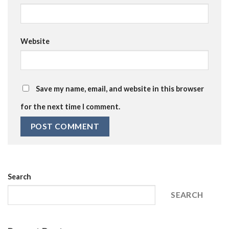
Website
Save my name, email, and website in this browser
for the next time I comment.
Search
SEARCH