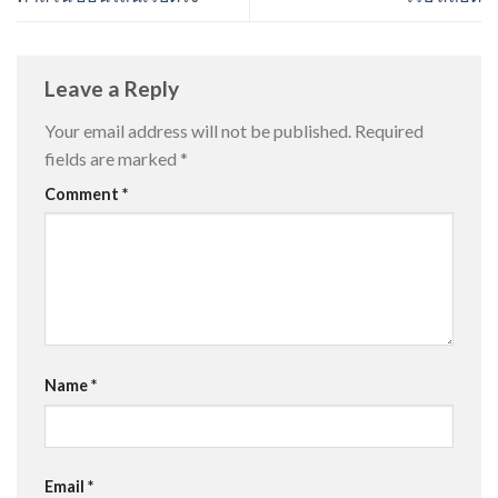
Leave a Reply
Your email address will not be published.
Required
fields are marked
*
Comment
*
Name
*
Email
*