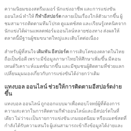
ความนิยมของสตรีมเมอร์ นักแข่งอาชีพ และการแข่งขัน
ออนไลน์ ทำให้
กีฬาอีสปอร์ต
กลายเป็นเรื่องใกล้ตัวมากขึ้น ผู้
ชมสามารถติดตามทีมโปรด ดูแมตช์สด และเรียนรู้เทคนิคจาก
นักแข่งได้ผ่านแพลตฟอร์มออนไลน์หลายช่องทาง ส่งผลให้
ตลาดนี้มีฐานผู้ชมขนาดใหญ่และเติบโตต่อเนื่อง
สำหรับผู้ที่สนใจ
เดิมพัน อีสปอร์ต
การเติบโตของตลาดในไทย
ถือเป็นข้อดี เพราะมีข้อมูลภาษาไทยให้ศึกษาเพิ่มขึ้น มีคอน
เทนต์วิเคราะห์แมตช์มากขึ้น และมีชุมชนผู้ติดตามที่ช่วยแลก
เปลี่ยนมุมมองเกี่ยวกับการแข่งขันได้ง่ายกว่าเดิม
แทงบอล ออนไลน์ ช่วยให้การติดตามอีสปอร์ตง่าย
ขึ้น
แทงบอล ออนไลน์ ถูกออกแบบมาเพื่อตอบโจทย์ผู้ที่ต้องการ
ความสะดวกในการติดตามกีฬาออนไลน์และอีสปอร์ตในที่
เดียว ไม่ว่าจะเป็นรายการแข่งขัน เกมยอดนิยม หรือแมตช์สดที่
กำลังได้รับความสนใจ ผู้เล่นสามารถเข้าถึงข้อมูลได้ง่ายและ