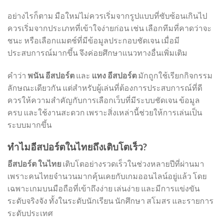
อย่างไรก็ตาม มือใหม่ไม่ควรเริ่มจากรูปแบบที่ซับซ้อนเกินไป
ควรเริ่มจากประเภทที่เข้าใจง่ายก่อน เช่น เลือกทีมที่คาดว่าจะ
ชนะ หรือเลือกแมตช์ที่มีข้อมูลประกอบชัดเจน เมื่อมี
ประสบการณ์มากขึ้น จึงค่อยศึกษาแนวทางอื่นเพิ่มเติม
คำว่า
พนัน อีสปอร์ต
และ
แทง อีสปอร์ต
มักถูกใช้เรียกกิจกรรม
ลักษณะเดียวกัน แต่สำหรับผู้เล่นที่ต้องการประสบการณ์ที่ดี
ควรให้ความสำคัญกับการเลือกเว็บที่มีระบบชัดเจน ข้อมูล
ครบ และใช้งานสะดวก เพราะสิ่งเหล่านี้ช่วยให้การเล่นเป็น
ระบบมากขึ้น
ทำไมอีสปอร์ตในไทยถึงเติบโตเร็ว?
อีสปอร์ต ในไทย
เติบโตอย่างรวดเร็วในช่วงหลายปีที่ผ่านมา
เพราะคนไทยจำนวนมากคุ้นเคยกับเกมออนไลน์อยู่แล้ว โดย
เฉพาะเกมบนมือถือที่เข้าถึงง่าย เล่นง่าย และมีการแข่งขัน
ระดับจริงจัง ทั้งในระดับนักเรียน นักศึกษา สโมสร และรายการ
ระดับประเทศ