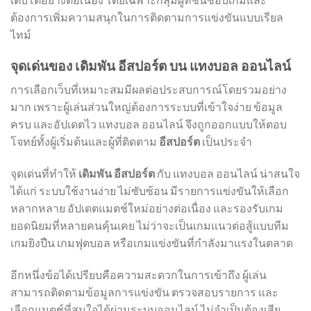
ต้องการเพิ่มความสนุกในการติดตามการแข่งขันแบบเรียล
ไทม์
จุดเด่นของ เดิมพัน อีสปอร์ต บน แทงบอล ออนไลน์
การเลือกเว็บที่เหมาะสมมีผลต่อประสบการณ์โดยรวมอย่าง
มาก เพราะผู้เล่นส่วนใหญ่ต้องการระบบที่เข้าใจง่าย ข้อมูล
ครบ และอัปเดตไว แทงบอล ออนไลน์ จึงถูกออกแบบให้ตอบ
โจทย์ทั้งผู้เริ่มต้นและผู้ที่ติดตาม
อีสปอร์ต
เป็นประจำ
จุดเด่นที่ทำให้
เดิมพัน อีสปอร์ต
กับ แทงบอล ออนไลน์ น่าสนใจ
ได้แก่ ระบบใช้งานง่าย ไม่ซับซ้อน มีรายการแข่งขันให้เลือก
หลากหลาย อัปเดตแมตช์ใหม่อย่างต่อเนื่อง และรองรับเกม
ยอดนิยมที่หลายคนคุ้นเคย ไม่ว่าจะเป็นเกมแนวต่อสู้แบบทีม
เกมยิงปืน เกมฟุตบอล หรือเกมแข่งขันที่กำลังมาแรงในตลาด
อีกหนึ่งข้อได้เปรียบคือความสะดวกในการเข้าถึง ผู้เล่น
สามารถติดตามข้อมูลการแข่งขัน ตรวจสอบรายการ และ
เลือกแมตช์ที่สนใจได้ผ่านระบบออนไลน์ ไม่จำเป็นต้องเสีย