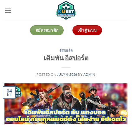
Skip
to
content
สมัครสมาชิก
เข้าสู่ระบบ
อีสปอร์ต
เดิมพัน อีสปอร์ต
POSTED ON
JULY 4, 2026
BY
ADMIN
04
Jul