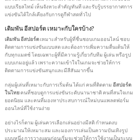
แบบเรียลไทม์ เห็นจังหวะสำคัญทันที และรับรู้บรรยากาศการ
แข่งขันได้ใกล้เคียงกับการดูกีฬาสดทั่วไป
เดิมพัน อีสปอร์ต เหมาะกับใครบ้าง?
เดิมพัน อีสปอร์ต
เหมาะสำหรับผู้ที่ชื่นชอบเกมออนไลน์ ชอบ
ติดตามการแข่งขันแบบสด และต้องการเพิ่มความตื่นเต้นให้
กับทุกแมตช์ โดยเฉพาะผู้ที่มีความรู้เกี่ยวกับทีม ผู้เล่น หรือรูป
แบบเกมอยู่แล้ว เพราะความเข้าใจในเกมจะช่วยให้การ
ติดตามการแข่งขันสนุกและมีสีสันมากขึ้น
กลุ่มผู้เล่นที่เหมาะกับการเริ่มต้น ได้แก่ คนที่ติดตาม
อีสปอร์ต
ในไทย
คนที่ชอบดูการแข่งขันระดับนานาชาติ คนที่สนใจเกม
ยอดนิยม และคนที่มองหาประสบการณ์ใหม่บนแพลตฟอร์ม
ออนไลน์ที่ใช้งานง่าย
อย่างไรก็ตาม ผู้เล่นควรเลือกเล่นอย่างมีสติ กำหนดงบ
ประมาณให้เหมาะสม และมองการเล่นเป็นความบันเทิงรูป
แบบหนึ่ง การวางแผนก่อนเริ่มจะช่วยให้การใช้งานเป็นระบบ