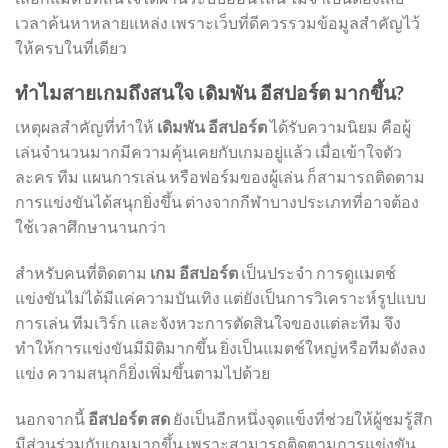
เวลาค้นหาหลายแหล่ง เพราะเว็บที่ดีควรรวมข้อมูลสำคัญไว้
ให้ครบในที่เดียว
ทำไมสายเกมถึงสนใจ เดิมพัน อีสปอร์ต มากขึ้น?
เหตุผลสำคัญที่ทำให้
เดิมพัน อีสปอร์ต
ได้รับความนิยม คือผู้
เล่นจำนวนมากมีความคุ้นเคยกับเกมอยู่แล้ว เมื่อเข้าใจตัว
ละคร ทีม แผนการเล่น หรือฟอร์มของผู้เล่น ก็สามารถติดตาม
การแข่งขันได้สนุกยิ่งขึ้น ต่างจากกีฬาบางประเภทที่อาจต้อง
ใช้เวลาศึกษานานกว่า
สำหรับคนที่ติดตาม
เกม อีสปอร์ต
เป็นประจำ การดูแมตช์
แข่งขันไม่ได้มีแค่ความบันเทิง แต่ยังเป็นการวิเคราะห์รูปแบบ
การเล่น ทีมเวิร์ก และจังหวะการตัดสินใจของแต่ละทีม จึง
ทำให้การแข่งขันมีมิติมากขึ้น ยิ่งเป็นแมตช์ใหญ่หรือทีมดังลง
แข่ง ความสนุกก็ยิ่งเพิ่มขึ้นตามไปด้วย
นอกจากนี้
อีสปอร์ต สด
ยังเป็นอีกหนึ่งจุดแข็งที่ช่วยให้ผู้ชมรู้สึก
มีส่วนร่วมกับเกมมากขึ้น เพราะสามารถติดตามการแข่งขัน