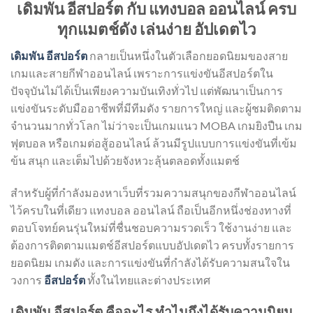
เดิมพัน อีสปอร์ต กับ แทงบอล ออนไลน์ ครบ
ทุกแมตช์ดัง เล่นง่าย อัปเดตไว
เดิมพัน อีสปอร์ต
กลายเป็นหนึ่งในตัวเลือกยอดนิยมของสาย
เกมและสายกีฬาออนไลน์ เพราะการแข่งขันอีสปอร์ตใน
ปัจจุบันไม่ได้เป็นเพียงความบันเทิงทั่วไป แต่พัฒนาเป็นการ
แข่งขันระดับมืออาชีพที่มีทีมดัง รายการใหญ่ และผู้ชมติดตาม
จำนวนมากทั่วโลก ไม่ว่าจะเป็นเกมแนว MOBA เกมยิงปืน เกม
ฟุตบอล หรือเกมต่อสู้ออนไลน์ ล้วนมีรูปแบบการแข่งขันที่เข้ม
ข้น สนุก และเต็มไปด้วยจังหวะลุ้นตลอดทั้งแมตช์
สำหรับผู้ที่กำลังมองหาเว็บที่รวมความสนุกของกีฬาออนไลน์
ไว้ครบในที่เดียว แทงบอล ออนไลน์ ถือเป็นอีกหนึ่งช่องทางที่
ตอบโจทย์คนรุ่นใหม่ที่ชื่นชอบความรวดเร็ว ใช้งานง่าย และ
ต้องการติดตามแมตช์อีสปอร์ตแบบอัปเดตไว ครบทั้งรายการ
ยอดนิยม เกมดัง และการแข่งขันที่กำลังได้รับความสนใจใน
วงการ
อีสปอร์ต
ทั้งในไทยและต่างประเทศ
เดิมพัน อีสปอร์ต คืออะไร ทำไมถึงได้รับความนิยม