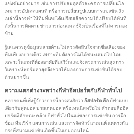
แข่งขันอย่างมาก เช่น การปรับสมดุลตัวละคร การเปลี่ยนไอ
เทม การอัปเดตแผนที่ หรือการเปลี่ยนรูปแบบการแข่งขัน สิ่ง
เหล่านี้อาจทำให้ทีมที่เคยได้เปรียบเสียความได้เปรียบได้ทันที
ดังนั้นการติดตามข่าวสารก่อนแมตช์จึงเป็นเรื่องที่ไม่ควรมอง
ข้าม
ผู้เล่นควรดูข้อมูลหลายด้าน ไม่ควรตัดสินใจจากชื่อเสียงของ
ทีมเพียงอย่างเดียว เพราะทีมดังอาจไม่ได้ชนะเสมอไป โดย
เฉพาะในเกมที่ต้องอาศัยทีมเวิร์กและจังหวะการเล่นสูง การ
วิเคราะห์ฟอร์มล่าสุดจึงช่วยให้มองภาพการแข่งขันได้รอบ
ด้านมากขึ้น
ความแตกต่างระหว่างกีฬาอีสปอร์ตกับกีฬาทั่วไป
หลายคนที่เพิ่งรู้จักวงการนี้อาจสงสัยว่า
อีสปอร์ต คือ
กีฬาแบบ
เดียวกับฟุตบอล บาสเกตบอล หรือเทนนิสหรือไม่ คำตอบคืออีส
ปอร์ตมีลักษณะคล้ายกีฬาทั่วไปในแง่ของการแข่งขัน การฝึก
ซ้อม ทีมเวิร์ก แผนการเล่น และการจัดทัวร์นาเมนต์ แต่ต่างกัน
ตรงที่สนามแข่งขันเกิดขึ้นในเกมออนไลน์