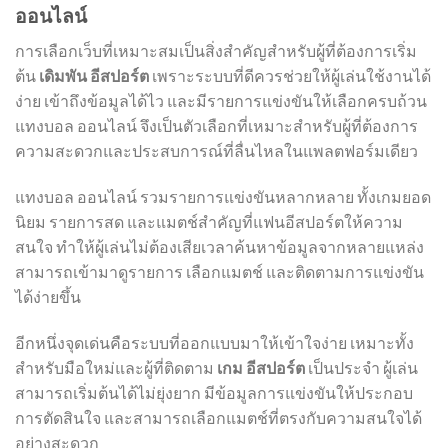
ออนไลน์
การเลือกเว็บที่เหมาะสมเป็นสิ่งสำคัญสำหรับผู้ที่ต้องการเริ่ม
ต้น
เดิมพัน อีสปอร์ต
เพราะระบบที่ดีควรช่วยให้ผู้เล่นใช้งานได้
ง่าย เข้าถึงข้อมูลได้ไว และมีรายการแข่งขันให้เลือกครบถ้วน
แทงบอล ออนไลน์ จึงเป็นตัวเลือกที่เหมาะสำหรับผู้ที่ต้องการ
ความสะดวกและประสบการณ์ที่ลื่นไหลในแพลตฟอร์มเดียว
แทงบอล ออนไลน์ รวมรายการแข่งขันหลากหลาย ทั้งเกมยอด
นิยม รายการสด และแมตช์สำคัญที่แฟนอีสปอร์ตให้ความ
สนใจ ทำให้ผู้เล่นไม่ต้องเสียเวลาค้นหาข้อมูลจากหลายแหล่ง
สามารถเข้ามาดูรายการ เลือกแมตช์ และติดตามการแข่งขัน
ได้ง่ายขึ้น
อีกหนึ่งจุดเด่นคือระบบที่ออกแบบมาให้เข้าใจง่าย เหมาะทั้ง
สำหรับมือใหม่และผู้ที่ติดตาม
เกม อีสปอร์ต
เป็นประจำ ผู้เล่น
สามารถเริ่มต้นได้ไม่ยุ่งยาก มีข้อมูลการแข่งขันให้ประกอบ
การตัดสินใจ และสามารถเลือกแมตช์ที่ตรงกับความสนใจได้
อย่างสะดวก