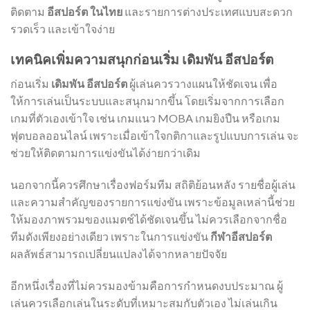
ติดตาม
อีสปอร์ต ในไทย
และรายการต่างประเทศแบบสะดวก
รวดเร็ว และเข้าใจง่าย
เทคนิคเพิ่มความสนุกก่อนเริ่ม เดิมพัน อีสปอร์ต
ก่อนเริ่ม
เดิมพัน อีสปอร์ต
ผู้เล่นควรวางแผนให้ชัดเจน เพื่อ
ให้การเล่นเป็นระบบและสนุกมากขึ้น โดยเริ่มจากการเลือก
เกมที่ตัวเองเข้าใจ เช่น เกมแนว MOBA เกมยิงปืน หรือเกม
ฟุตบอลออนไลน์ เพราะเมื่อเข้าใจกติกาและรูปแบบการเล่น จะ
ช่วยให้ติดตามการแข่งขันได้ง่ายกว่าเดิม
นอกจากนี้ควรศึกษาเรื่องฟอร์มทีม สถิติย้อนหลัง รายชื่อผู้เล่น
และความสำคัญของรายการแข่งขัน เพราะข้อมูลเหล่านี้ช่วย
ให้มองภาพรวมของแมตช์ได้ชัดเจนขึ้น ไม่ควรเลือกจากชื่อ
ทีมดังเพียงอย่างเดียว เพราะในการแข่งขัน
กีฬาอีสปอร์ต
ผลลัพธ์สามารถเปลี่ยนแปลงได้จากหลายปัจจัย
อีกหนึ่งเรื่องที่ไม่ควรมองข้ามคือการกำหนดงบประมาณ ผู้
เล่นควรเลือกเล่นในระดับที่เหมาะสมกับตัวเอง ไม่เล่นเกิน