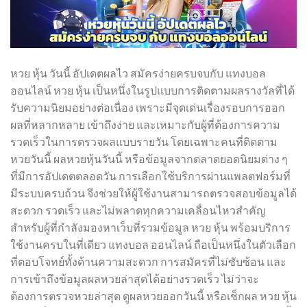
หวย หุ้น วันนี้ อัปเดตผลไว สมัครง่ายครบจบกับ แทงบอล
ออนไลน์ หวย หุ้น เป็นหนึ่งในรูปแบบการติดตามผลรางวัลที่ได้
รับความนิยมอย่างต่อเนื่อง เพราะมีจุดเด่นเรื่องรอบการออก
ผลที่หลากหลาย เข้าถึงง่าย และเหมาะกับผู้ที่ต้องการความ
รวดเร็วในการตรวจผลแบบรายวัน โดยเฉพาะคนที่ติดตาม
หวยวันนี้ ผลหวยหุ้นวันนี้ หรือข้อมูลจากตลาดยอดนิยมต่าง ๆ
ที่มีการอัปเดตตลอดวัน การเลือกใช้บริการผ่านแพลตฟอร์มที่
มีระบบครบถ้วน จึงช่วยให้ผู้ใช้งานสามารถตรวจสอบข้อมูลได้
สะดวก รวดเร็ว และไม่พลาดทุกความเคลื่อนไหวสำคัญ
สำหรับผู้ที่กำลังมองหาเว็บที่รวมข้อมูล หวย หุ้น พร้อมบริการ
ใช้งานครบในที่เดียว แทงบอล ออนไลน์ ถือเป็นหนึ่งในตัวเลือก
ที่ตอบโจทย์ทั้งด้านความสะดวก การสมัครที่ไม่ซับซ้อน และ
การเข้าถึงข้อมูลผลหวยล่าสุดได้อย่างรวดเร็ว ไม่ว่าจะ
ต้องการตรวจหวยล่าสุด ดูผลหวยออกวันนี้ หรือเช็กผล หวย หุ้น