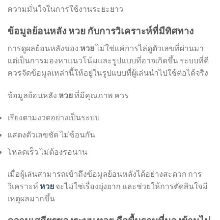
ความมั่นใจในการใช้งานระยะยาว
ข้อมูลย้อนหลัง หวย กับการวิเคราะห์ที่มีทิศทาง
การดูผลย้อนหลังของ
หวย
ไม่ใช่แค่การไล่ดูตัวเลขที่ผ่านมา
แต่เป็นการมองหาแนวโน้มและรูปแบบที่อาจเกิดขึ้น ระบบที่ดี
ควรจัดข้อมูลเหล่านี้ให้อยู่ในรูปแบบที่ผู้เล่นนำไปใช้ต่อได้จริง
ข้อมูลย้อนหลัง
หวย
ที่มีคุณภาพ ควร
เรียงตามงวดอย่างเป็นระบบ
แสดงตัวเลขชัด ไม่ซ้อนกัน
โหลดเร็ว ไม่ต้องรอนาน
เมื่อผู้เล่นสามารถเข้าถึงข้อมูลย้อนหลังได้อย่างสะดวก การ
วิเคราะห์
หวย
จะไม่ใช่เรื่องยุ่งยาก และช่วยให้การตัดสินใจมี
เหตุผลมากขึ้น