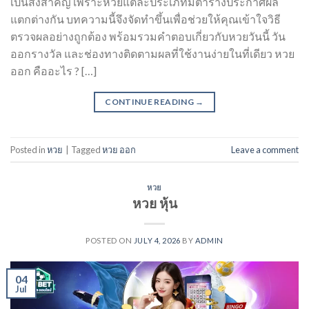
เป็นสิ่งสำคัญ เพราะหวยแต่ละประเภทมีตารางประกาศผล
แตกต่างกัน บทความนี้จึงจัดทำขึ้นเพื่อช่วยให้คุณเข้าใจวิธี
ตรวจผลอย่างถูกต้อง พร้อมรวมคำตอบเกี่ยวกับหวยวันนี้ วัน
ออกรางวัล และช่องทางติดตามผลที่ใช้งานง่ายในที่เดียว หวย
ออก คืออะไร ? […]
CONTINUE READING
→
Posted in
หวย
|
Tagged
หวย ออก
Leave a comment
หวย
หวย หุ้น
POSTED ON
JULY 4, 2026
BY
ADMIN
04
Jul