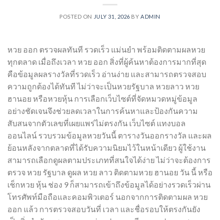
POSTED ON
JULY 31, 2026
BY
ADMIN
หวย ออก ตรวจผลทันที รวดเร็ว แม่นยำ พร้อมติดตามผลหวย
ทุกตลาด เมื่อถึงเวลา หวย ออก สิ่งที่ผู้ค้นหาต้องการมากที่สุด
คือข้อมูลผลรางวัลที่รวดเร็ว อ่านง่าย และสามารถตรวจสอบ
ความถูกต้องได้ทันที ไม่ว่าจะเป็นหวยรัฐบาล หวยลาว หวย
ฮานอย หรือหวยหุ้น การเลือกเว็บไซต์ที่จัดหมวดหมู่ข้อมูล
อย่างชัดเจนจึงช่วยลดเวลาในการค้นหาและป้องกันความ
สับสนจากตัวเลขที่เผยแพร่ไม่ตรงกัน เว็บไซต์ แทงบอล
ออนไลน์ รวบรวมข้อมูลหวยวันนี้ ตารางวันออกรางวัล และผล
ย้อนหลังจากตลาดที่ได้รับความนิยมไว้ในหน้าเดียว ผู้ใช้งาน
สามารถเลือกดูผลตามประเภทที่สนใจได้ง่าย ไม่ว่าจะต้องการ
ตรวจ หวย รัฐบาล ดูผล หวย ลาว ติดตามหวย ฮานอย วัน นี้ หรือ
เช็กหวย หุ้น ช่อง 9 ก็สามารถเข้าถึงข้อมูลได้อย่างรวดเร็วผ่าน
โทรศัพท์มือถือและคอมพิวเตอร์ นอกจากการติดตามผล หวย
ออก แล้ว การตรวจสอบวันที่ เวลา และชื่อรอบให้ตรงกันยัง