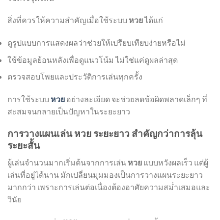
สิ่งที่ควรให้ความสำคัญเมื่อใช้ระบบ
หวย
ได้แก่
ดูรูปแบบการแสดงผลว่าช่วยให้เปรียบเทียบง่ายหรือไม่
ใช้ข้อมูลย้อนหลังเพื่อดูแนวโน้ม ไม่ใช่แค่ดูผลล่าสุด
ตรวจสอบโพยและประวัติการเล่นทุกครั้ง
การใช้ระบบ
หวย
อย่างละเอียด จะช่วยลดข้อผิดพลาดเล็กๆ ที่
สะสมจนกลายเป็นปัญหาในระยะยาว
การวางแผนเล่น หวย ระยะยาว สำคัญกว่าการลุ้น
ระยะสั้น
ผู้เล่นจำนวนมากเริ่มต้นจากการเล่น
หวย
แบบหวังผลเร็ว แต่ผู้
เล่นที่อยู่ได้นาน มักเปลี่ยนมุมมองเป็นการวางแผนระยะยาว
มากกว่า เพราะการเล่นต่อเนื่องต้องอาศัยความสม่ำเสมอและ
วินัย