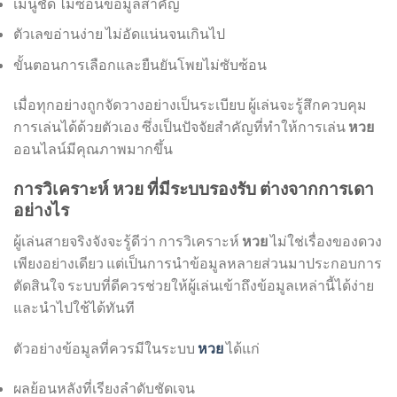
เมนูชัด ไม่ซ่อนข้อมูลสำคัญ
ตัวเลขอ่านง่าย ไม่อัดแน่นจนเกินไป
ขั้นตอนการเลือกและยืนยันโพยไม่ซับซ้อน
เมื่อทุกอย่างถูกจัดวางอย่างเป็นระเบียบ ผู้เล่นจะรู้สึกควบคุม
การเล่นได้ด้วยตัวเอง ซึ่งเป็นปัจจัยสำคัญที่ทำให้การเล่น
หวย
ออนไลน์มีคุณภาพมากขึ้น
การวิเคราะห์ หวย ที่มีระบบรองรับ ต่างจากการเดา
อย่างไร
ผู้เล่นสายจริงจังจะรู้ดีว่า การวิเคราะห์
หวย
ไม่ใช่เรื่องของดวง
เพียงอย่างเดียว แต่เป็นการนำข้อมูลหลายส่วนมาประกอบการ
ตัดสินใจ ระบบที่ดีควรช่วยให้ผู้เล่นเข้าถึงข้อมูลเหล่านี้ได้ง่าย
และนำไปใช้ได้ทันที
ตัวอย่างข้อมูลที่ควรมีในระบบ
หวย
ได้แก่
ผลย้อนหลังที่เรียงลำดับชัดเจน