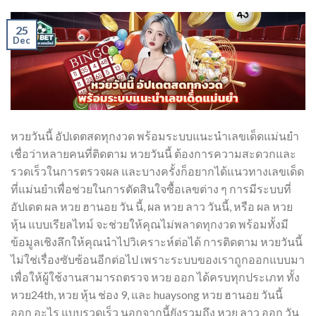
25
Dec
หวยวันนี้ อัปเดตสดทุกงวด พร้อมระบบแนะนำเลขเด็ดแม่นยำ
เชื่อว่าหลายคนที่ติดตาม หวยวันนี้ ต้องการความสะดวกและ
รวดเร็วในการตรวจผล และบางครั้งก็อยากได้แนวทางเลขเด็ด
ที่แม่นยำเพื่อช่วยในการตัดสินใจซื้อเลขต่าง ๆ การมีระบบที่
อัปเดต ผล หวย ฮานอย วัน นี้, ผล หวย ลาว วันนี้, หรือ ผล หวย
หุ้น แบบเรียลไทม์ จะช่วยให้คุณไม่พลาดทุกงวด พร้อมทั้งมี
ข้อมูลเชิงลึกให้คุณนำไปวิเคราะห์ต่อได้ การติดตาม หวยวันนี้
ไม่ใช่เรื่องซับซ้อนอีกต่อไป เพราะระบบของเราถูกออกแบบมา
เพื่อให้ผู้ใช้งานสามารถตรวจ หวย ออก ได้ครบทุกประเภท ทั้ง
หวย24th, หวย หุ้น ช่อง 9, และ huaysong หวย ฮานอย วันนี้
ออก อะไร แบบรวดเร็ว นอกจากนี้ยังรวมถึง หวย ลาว ออก วัน