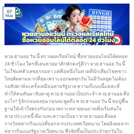
07
May
หวย ฮานอย วัน นี้ ตรวจผลเรียลไทม์ ซื้อหวยออนไลน์ได้ตลอด
24 ชั่วโมง ใครที่เล่นหวยมาสักพักคงรู้ดีว่า หวย ฮานอย วัน นี้
ไม่ใช่แค่ตัวเลขธรรมดา แต่คือหนึ่งในหวยที่นักเสี่ยงโชคชาว
ไทยติดตามมากที่สุด เพราะออกผลทุกวัน ไม่มีวันหยุด ไม่ต้อง
รอสัปดาห์ละครั้งเหมือนหวยรัฐบาล ความถี่แบบนี้แหละที่
ทำให้คนหันมาจับตาดู หวย ฮานอย เป็นประจำ หวย ฮานอย คือ
อะไร? รู้จักก่อนลงทุน ก่อนจะพูดถึง หวย ฮานอย วัน นี้ ขอปูพื้น
ฐานให้เข้าใจตรงกันก่อน เพราะหลายคนอาจเพิ่งเริ่มสนใจ
หวย ประเภทนี้ ที่มาและความเป็นมา หวย ฮานอย คือผล
รางวัลสลากกินแบ่งที่ออกจากประเทศเวียดนาม โดยอิงผลจาก
สลากกินแบ่งรัฐบาลเวียดนาม ซึ่งจัดขึ้นเป็นประจำทุกวันใน