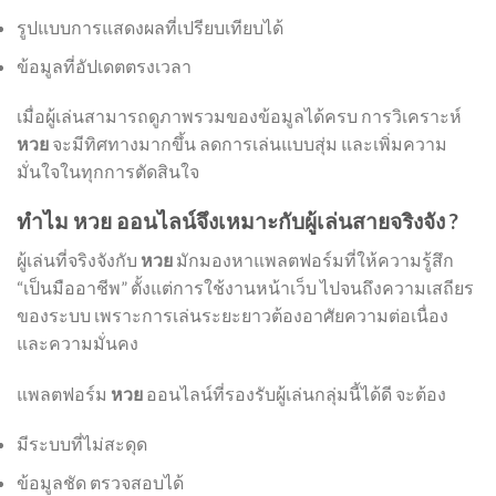
รูปแบบการแสดงผลที่เปรียบเทียบได้
ข้อมูลที่อัปเดตตรงเวลา
เมื่อผู้เล่นสามารถดูภาพรวมของข้อมูลได้ครบ การวิเคราะห์
หวย
จะมีทิศทางมากขึ้น ลดการเล่นแบบสุ่ม และเพิ่มความ
มั่นใจในทุกการตัดสินใจ
ทำไม หวย ออนไลน์จึงเหมาะกับผู้เล่นสายจริงจัง ?
ผู้เล่นที่จริงจังกับ
หวย
มักมองหาแพลตฟอร์มที่ให้ความรู้สึก
“เป็นมืออาชีพ” ตั้งแต่การใช้งานหน้าเว็บ ไปจนถึงความเสถียร
ของระบบ เพราะการเล่นระยะยาวต้องอาศัยความต่อเนื่อง
และความมั่นคง
แพลตฟอร์ม
หวย
ออนไลน์ที่รองรับผู้เล่นกลุ่มนี้ได้ดี จะต้อง
มีระบบที่ไม่สะดุด
ข้อมูลชัด ตรวจสอบได้