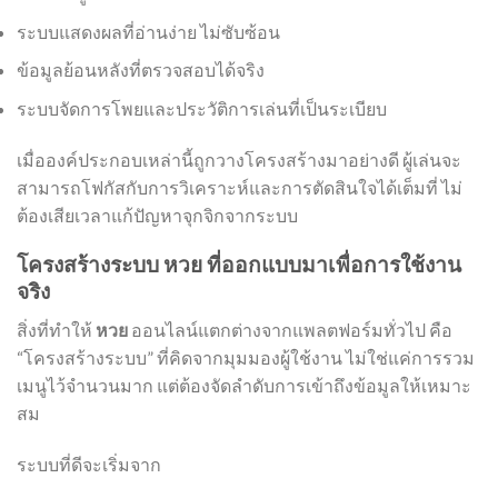
ระบบแสดงผลที่อ่านง่าย ไม่ซับซ้อน
ข้อมูลย้อนหลังที่ตรวจสอบได้จริง
ระบบจัดการโพยและประวัติการเล่นที่เป็นระเบียบ
เมื่อองค์ประกอบเหล่านี้ถูกวางโครงสร้างมาอย่างดี ผู้เล่นจะ
สามารถโฟกัสกับการวิเคราะห์และการตัดสินใจได้เต็มที่ ไม่
ต้องเสียเวลาแก้ปัญหาจุกจิกจากระบบ
โครงสร้างระบบ หวย ที่ออกแบบมาเพื่อการใช้งาน
จริง
สิ่งที่ทำให้
หวย
ออนไลน์แตกต่างจากแพลตฟอร์มทั่วไป คือ
“โครงสร้างระบบ” ที่คิดจากมุมมองผู้ใช้งาน ไม่ใช่แค่การรวม
เมนูไว้จำนวนมาก แต่ต้องจัดลำดับการเข้าถึงข้อมูลให้เหมาะ
สม
ระบบที่ดีจะเริ่มจาก