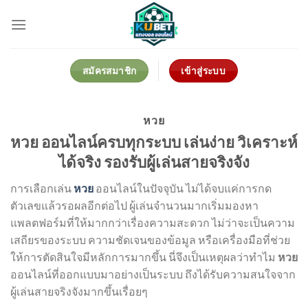
Skip
to
content
สมัครสมาชิก
เข้าสู่ระบบ
หวย
หวย ออนไลน์ครบทุกระบบ เล่นง่าย วิเคราะห์
ได้จริง รองรับผู้เล่นสายจริงจัง
การเลือกเล่น
หวย
ออนไลน์ในปัจจุบัน ไม่ได้จบแค่การกด
ตัวเลขแล้วรอผลอีกต่อไป ผู้เล่นจำนวนมากเริ่มมองหา
แพลตฟอร์มที่ให้มากกว่าเรื่องความสะดวก ไม่ว่าจะเป็นความ
เสถียรของระบบ ความชัดเจนของข้อมูล หรือเครื่องมือที่ช่วย
ให้การตัดสินใจมีหลักการมากขึ้น นี่จึงเป็นเหตุผลว่าทำไม
หวย
ออนไลน์ที่ออกแบบมาอย่างเป็นระบบ ถึงได้รับความสนใจจาก
ผู้เล่นสายจริงจังมากขึ้นเรื่อยๆ