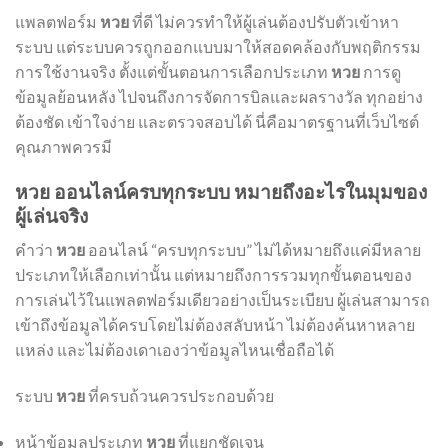
แพลตฟอร์ม
หวย
ที่ดี ไม่ควรทำให้ผู้เล่นต้องปรับตัวเข้าหา
ระบบ แต่ระบบควรถูกออกแบบมาให้สอดคล้องกับพฤติกรรม
การใช้งานจริง ตั้งแต่ขั้นตอนการเลือกประเภท
หวย
การดู
ข้อมูลย้อนหลัง ไปจนถึงการจัดการบิลและผลรางวัล ทุกอย่าง
ต้องชัด เข้าใจง่าย และตรวจสอบได้ นี่คือมาตรฐานที่เว็บไซต์
คุณภาพควรมี
หวย ออนไลน์ครบทุกระบบ หมายถึงอะไรในมุมของ
ผู้เล่นจริง
คำว่า
หวย
ออนไลน์ “ครบทุกระบบ” ไม่ได้หมายถึงแค่มีหลาย
ประเภทให้เลือกเท่านั้น แต่หมายถึงการรวมทุกขั้นตอนของ
การเล่นไว้ในแพลตฟอร์มเดียวอย่างเป็นระเบียบ ผู้เล่นสามารถ
เข้าถึงข้อมูลได้ครบโดยไม่ต้องสลับหน้า ไม่ต้องค้นหาหลาย
แหล่ง และไม่ต้องเดาเองว่าข้อมูลไหนเชื่อถือได้
ระบบ
หวย
ที่ครบถ้วนควรประกอบด้วย
หน้าข้อมูลประเภท
หวย
ที่แยกชัดเจน