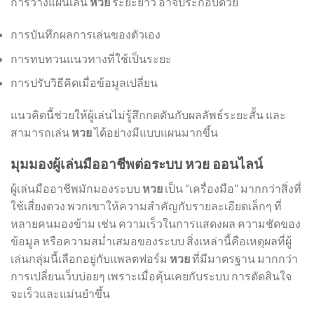
การวางแผนเล่น
หวย
ระยะยาว อาจประกอบด้วย
การบันทึกผลการเล่นของตัวเอง
การทบทวนแนวทางที่ใช้เป็นระยะ
การปรับวิธีคิดเมื่อข้อมูลเปลี่ยน
แนวคิดนี้ช่วยให้ผู้เล่นไม่รู้สึกกดดันกับผลลัพธ์ระยะสั้น และ
สามารถเล่น
หวย
ได้อย่างมีแบบแผนมากขึ้น
มุมมองผู้เล่นมืออาชีพต่อระบบ หวย ออนไลน์
ผู้เล่นมืออาชีพมักมองระบบ
หวย
เป็น “เครื่องมือ” มากกว่าสิ่งที่
ใช้เสี่ยงดวง พวกเขาให้ความสำคัญกับรายละเอียดเล็กๆ ที่
หลายคนมองข้าม เช่น ความเร็วในการแสดงผล ความชัดของ
ข้อมูล หรือความสม่ำเสมอของระบบ สิ่งเหล่านี้คือเหตุผลที่ผู้
เล่นกลุ่มนี้เลือกอยู่กับแพลตฟอร์ม
หวย
ที่มีมาตรฐาน มากกว่า
การเปลี่ยนเว็บบ่อยๆ เพราะเมื่อคุ้นเคยกับระบบ การตัดสินใจ
จะเร็วและแม่นยำขึ้น