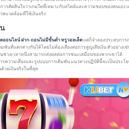
้อมูลในการตัดสินใจว่าเกมใดที่เหมาะกับสไตล์และความชอบของตนเอง 
พแวดล้อมที่ใช้เงินจริง
ัน
ตออนไลน์ ฝาก-ถอนไม่มีขั้นต่ำ ทรูวอลเล็ต
แต่ก็จำลองประสบการณ
พันที่แตกต่างกันได้โดยไม่ต้องเสี่ยงต่อการสูญเสียเงิน ตัวอย่างเช่น 
นในช่วงเวลาหนึ่งสามารถส่งผลต่อการชนะเสมือนของพวกเขาได้
ิหารความเสี่ยงและรูปแบบการเดิมพัน แนวทางปฏิบัตินี้จะเป็นประโย
นด้วยเงินจริงในที่สุด