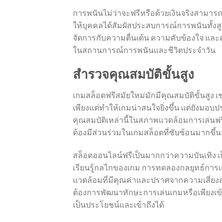
การพนันไม่ว่าจะฟรีหรือด้วยเงินจริงสามารถ
ให้บุคคลได้สัมผัสประสบการณ์การพนันทั้งสู
จัดการกับความตื่นเต้น ความคับข้องใจ และค
ในสถานการณ์การพนันและชีวิตประจำวัน
สำรวจคุณสมบัติขั้นสูง
เกมสล็อตฟรีสมัยใหม่มักมีคุณสมบัติขั้นสูง เช
เพียงแต่ทำให้เกมน่าสนใจยิ่งขึ้น แต่ยังมอบ
คุณสมบัติเหล่านี้ในสภาพแวดล้อมการเล่นฟร
ต้องมีส่วนร่วมในเกมสล็อตที่ซับซ้อนมากขึ
สล็อตออนไลน์ฟรีเป็นมากกว่าความบันเทิง เ
เรียนรู้กลไกของเกม การทดลองกลยุทธ์การเ
แวดล้อมที่มีคุณค่าและปราศจากความเสี่ยง
ต้องการพัฒนาทักษะการเล่นเกมหรือเพียงเข้
เป็นประโยชน์และเข้าถึงได้