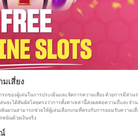
มเสี่ยง
รถของผู้เล่นในการประเมินและจัดการความเสี่ยง ด้วยการมีส่วนร
ล่นจะได้สัมผัสโดยตรงว่าการตั้งค่าเหล่านี้ส่งผลต่อความถี่และจำ
ันผวนสามารถช่วยให้ผู้เล่นเลือกเกมที่ตรงกับการยอมรับความเสี่
รพนันด้วยเงินจริง
ณ์