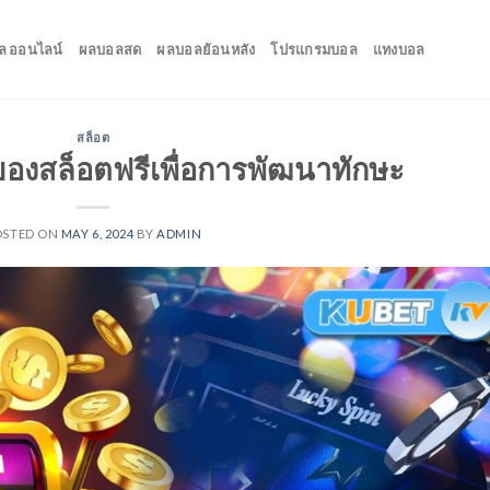
ล ออนไลน์
ผลบอลสด
ผลบอลย้อนหลัง
โปรแกรมบอล
แทงบอล
สล็อต
องสล็อตฟรีเพื่อการพัฒนาทักษะ
OSTED ON
MAY 6, 2024
BY
ADMIN