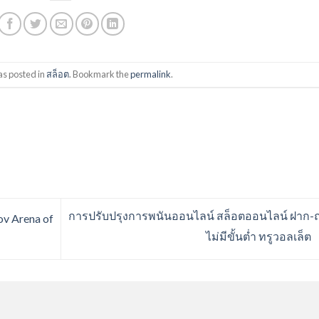
as posted in
สล็อต
. Bookmark the
permalink
.
การปรับปรุงการพนันออนไลน์ สล็อตออนไลน์ ฝาก-
v Arena of
ไม่มีขั้นต่ำ ทรูวอลเล็ต