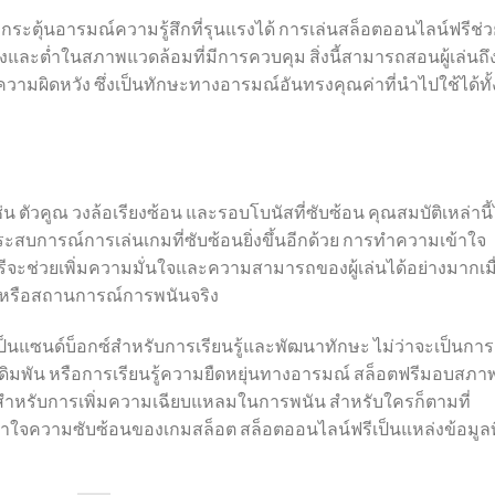
กระตุ้นอารมณ์ความรู้สึกที่รุนแรงได้ การเล่นสล็อตออนไลน์ฟรีช่ว
งและต่ำในสภาพแวดล้อมที่มีการควบคุม สิ่งนี้สามารถสอนผู้เล่นถึงว
วามผิดหวัง ซึ่งเป็นทักษะทางอารมณ์อันทรงคุณค่าที่นำไปใช้ได้ทั้
่น ตัวคูณ วงล้อเรียงซ้อน และรอบโบนัสที่ซับซ้อน คุณสมบัติเหล่านี้
ประสบการณ์การเล่นเกมที่ซับซ้อนยิ่งขึ้นอีกด้วย การทำความเข้าใจ
ีจะช่วยเพิ่มความมั่นใจและความสามารถของผู้เล่นได้อย่างมากเมื
้นหรือสถานการณ์การพนันจริง
ป็นแซนด์บ็อกซ์สำหรับการเรียนรู้และพัฒนาทักษะ ไม่ว่าจะเป็นการ
ดิมพัน หรือการเรียนรู้ความยืดหยุ่นทางอารมณ์ สล็อตฟรีมอบสภา
สำหรับการเพิ่มความเฉียบแหลมในการพนัน สำหรับใครก็ตามที่
าใจความซับซ้อนของเกมสล็อต สล็อตออนไลน์ฟรีเป็นแหล่งข้อมูลที