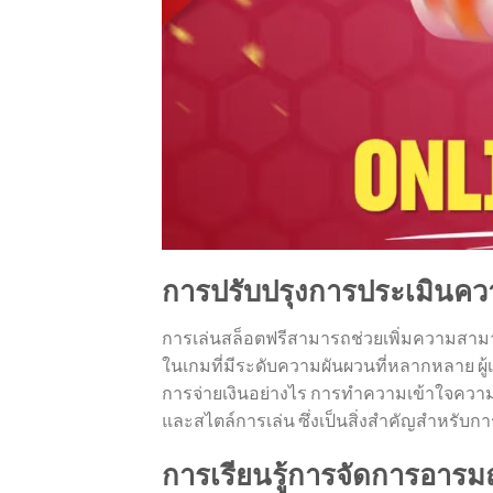
การปรับปรุงการประเมินควา
การเล่นสล็อตฟรีสามารถช่วยเพิ่มความสามา
ในเกมที่มีระดับความผันผวนที่หลากหลาย ผู้เ
การจ่ายเงินอย่างไร การทำความเข้าใจความผ
และสไตล์การเล่น ซึ่งเป็นสิ่งสำคัญสำหรับกา
การเรียนรู้การจัดการอารม