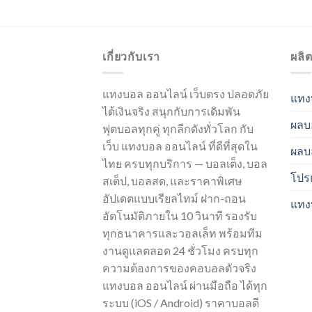
เกี่ยวกับเรา
ผลิ
แทงบอล ออนไลน์ เว็บตรง ปลอดภัย
แทง
ได้เงินจริง สนุกกับการเดิมพัน
ผลบ
ฟุตบอลทุกคู่ ทุกลีกดังทั่วโลก กับ
เว็บ แทงบอล ออนไลน์ ที่ดีที่สุดใน
ผลบ
ไทย ครบทุกบริการ — บอลเต็ง, บอล
โปร
สเต็ป, บอลสด, และราคาพิเศษ
อัปเดตแบบเรียลไทม์ ฝาก-ถอน
แทง
อัตโนมัติภายใน 10 วินาที รองรับ
ทุกธนาคารและวอลเล็ท พร้อมทีม
งานดูแลตลอด 24 ชั่วโมง ครบทุก
ความต้องการของคอบอลตัวจริง
แทงบอล ออนไลน์ ผ่านมือถือ ได้ทุก
ระบบ (iOS / Android) ราคาบอลดี