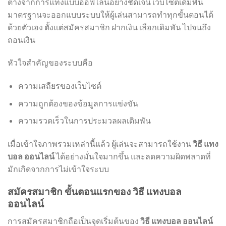
ต่างจากการแทงแบบออฟไลน์อย่างชัดเจน เว็บไซต์เดิมพัน
มาตรฐานจะออกแบบระบบให้ผู้เล่นสามารถทำทุกขั้นตอนได้
ด้วยตัวเอง ตั้งแต่สมัครสมาชิก ฝากเงิน เลือกเดิมพัน ไปจนถึง
ถอนเงิน
หัวใจสำคัญของระบบคือ
ความเสถียรของเว็บไซต์
ความถูกต้องของข้อมูลการแข่งขัน
ความรวดเร็วในการประมวลผลเดิมพัน
เมื่อเข้าใจภาพรวมเหล่านี้แล้ว ผู้เล่นจะสามารถใช้งาน
วิธี แทง
บอล ออนไลน์
ได้อย่างมั่นใจมากขึ้น และลดความผิดพลาดที่
มักเกิดจากการไม่เข้าใจระบบ
สมัครสมาชิก ขั้นตอนแรกของ วิธี แทงบอล
ออนไลน์
การสมัครสมาชิกถือเป็นจุดเริ่มต้นของ
วิธี แทงบอล ออนไลน์