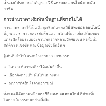
เป็นองค์ประกอบสำคัญของ
วิธี แทงบอล ออนไลน์
แบบมือ
อาชีพ
การอ่านราคาเดิมพัน พื้นฐานที่ขาดไม่ได้
การอ่านราคาให้เป็น คือจุดเริ่มต้นของ
วิธี แทงบอล ออนไลน์
ที่ถูกต้อง ราคาบอลจะสะท้อนความได้เปรียบ–เสียเปรียบของ
แต่ละฝั่ง โดยระบบจะคำนวณจากหลายปัจจัย เช่น ฟอร์มทีม
สถิติการแข่งขัน และข้อมูลเชิงลึกอื่น ๆ
ผู้เล่นที่เข้าใจโครงสร้างราคา จะสามารถ
วิเคราะห์ความเสี่ยงได้แม่นยำขึ้น
เลือกจังหวะเดิมพันได้เหมาะสม
ลดการตัดสินใจจากอารมณ์
ทั้งหมดนี้คือส่วนหนึ่งของ
วิธี แทงบอล ออนไลน์
ที่ช่วยเพิ่ม
โอกาสในการเล่นอย่างยั่งยืน