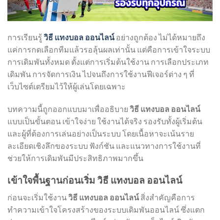
การเรียนรู้
วิธี แทงบอล ออนไลน์
อย่างถูกต้อง ไม่ได้หมายถึง
แค่การกดเลือกทีมแล้วรอลุ้นผลเท่านั้น แต่คือการเข้าใจระบบ
การเดิมพันทั้งหมด ตั้งแต่การเริ่มต้นใช้งาน การเลือกประเภท
เดิมพัน การจัดการเงิน ไปจนถึงการใช้งานฟีเจอร์ต่าง ๆ ที่
เว็บไซต์เตรียมไว้ให้ผู้เล่นโดยเฉพาะ
บทความนี้ถูกออกแบบมาเพื่ออธิบาย
วิธี แทงบอล ออนไลน์
แบบเป็นขั้นตอน เข้าใจง่าย ใช้งานได้จริง รองรับทั้งผู้เริ่มต้น
และผู้ที่ต้องการเล่นอย่างเป็นระบบ โดยเนื้อหาจะเน้นราย
ละเอียดเชิงลึกของระบบ ฟังก์ชัน และแนวทางการใช้งานที่
ช่วยให้การเดิมพันมีประสิทธิภาพมากขึ้น
เข้าใจพื้นฐานก่อนเริ่ม วิธี แทงบอล ออนไลน์
ก่อนจะเริ่มใช้งาน
วิธี แทงบอล ออนไลน์
สิ่งสำคัญคือการ
ทำความเข้าใจโครงสร้างของระบบเดิมพันออนไลน์ ซึ่งแตก