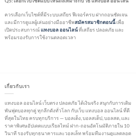
Q5: เลือกเว็บไซต์แบบไหนถึงเหมาะกับ วิธี แทงบอล ออนไลน์
ควรเลือกเว็บไซต์ที่มีระบบเสถียร ฟีเจอร์ครบ ฝากถอนชัดเจน
และมีการดูแลผู้เล่นอย่างมืออาชีพ
สมัครสมาชิกตอนนี้
เพื่อ
เปิดประสบการณ์
แทงบอล ออนไลน์
ที่เสถียร ปลอดภัย และ
พร้อมรองรับการใช้งานตลอดเวลา
เกี่ยวกับเรา
แทงบอล ออนไลน์ เว็บตรง ปลอดภัย ได้เงินจริง สนุกกับการเดิม
พันฟุตบอลทุกคู่ ทุกลีกดังทั่วโลก กับเว็บ แทงบอล ออนไลน์ ที่ดี
ที่สุดในไทย ครบทุกบริการ — บอลเต็ง, บอลสเต็ป, บอลสด, และ
ราคาพิเศษอัปเดตแบบเรียลไทม์ ฝาก-ถอนอัตโนมัติภายใน 10
วินาที รองรับทุกธนาคารและวอลเล็ท พร้อมทีมงานดูแลตลอด