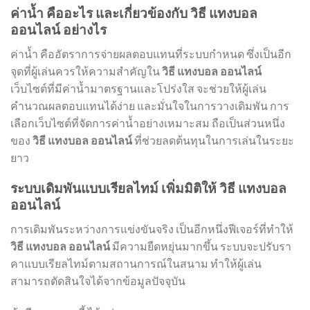
ค่าน้ำ คืออะไร และเกี่ยวข้องกับ วิธี แทงบอล
ออนไลน์ อย่างไร
ค่าน้ำ คืออัตราการจ่ายผลตอบแทนที่ระบบกำหนด ซึ่งเป็นอีก
จุดที่ผู้เล่นควรให้ความสำคัญใน
วิธี แทงบอล ออนไลน์
เว็บไซต์ที่มีค่าน้ำมาตรฐานและโปร่งใส จะช่วยให้ผู้เล่น
คำนวณผลตอบแทนได้ง่าย และมั่นใจในการวางเดิมพัน การ
เลือกเว็บไซต์ที่จัดการค่าน้ำอย่างเหมาะสม ถือเป็นส่วนหนึ่ง
ของ
วิธี แทงบอล ออนไลน์
ที่ช่วยลดต้นทุนในการเล่นในระยะ
ยาว
ระบบเดิมพันแบบเรียลไทม์ เพิ่มมิติให้ วิธี แทงบอล
ออนไลน์
การเดิมพันระหว่างการแข่งขันจริง เป็นอีกหนึ่งฟีเจอร์ที่ทำให้
วิธี แทงบอล ออนไลน์
มีความยืดหยุ่นมากขึ้น ระบบจะปรับรา
คาแบบเรียลไทม์ตามสถานการณ์ในสนาม ทำให้ผู้เล่น
สามารถตัดสินใจได้จากข้อมูลปัจจุบัน