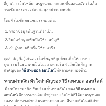
ที่ถูกต้อง เว็บไซต์มาตรฐานจะออกแบบขั้นตอนสมัครให้สั้น
กระชับ และตรวจสอบข้อมูลอย่างปลอดภัย
โดยทั่วไปขั้นตอนจะประกอบด้วย
กรอกข้อมูลพื้นฐานที่จำเป็น
ยืนยันข้อมูลเพื่อเปิดใช้งานบัญชี
เข้าสู่ระบบเพื่อเริ่มใช้งานจริง
จุดสำคัญคือผู้เล่นควรใช้ข้อมูลที่ถูกต้อง เพื่อให้การทำ
ธุรกรรมในอนาคตเป็นไปอย่างราบรื่น ซึ่งถือเป็นพื้นฐาน
สำคัญของ
วิธี แทงบอล ออนไลน์
ที่หลายคนมองข้าม
ระบบฝากเงิน หัวใจสำคัญของ วิธี แทงบอล ออนไลน์
เมื่อสมัครสมาชิกเรียบร้อย ขั้นตอนถัดไปของ
วิธี แทงบอล
ออนไลน์
คือการฝากเงินเข้าสู่ระบบ เว็บไซต์ที่ได้มาตรฐานจะ
รองรับช่องทางฝากเงินหลากหลาย และมีระบบอัตโนมัติช่วย