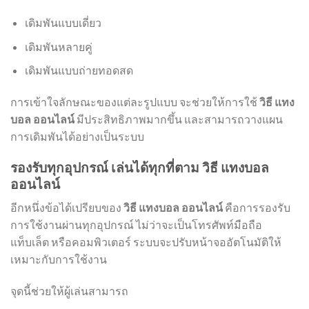
เดิมพันแบบเดี่ยว
เดิมพันหลายคู่
เดิมพันแบบถ่ายทอดสด
การเข้าใจลักษณะของแต่ละรูปแบบ จะช่วยให้การใช้
วิธี แทง
บอล ออนไลน์
มีประสิทธิภาพมากขึ้น และสามารถวางแผน
การเดิมพันได้อย่างเป็นระบบ
รองรับทุกอุปกรณ์ เล่นได้ทุกที่ตาม วิธี แทงบอล
ออนไลน์
อีกหนึ่งข้อได้เปรียบของ
วิธี แทงบอล ออนไลน์
คือการรองรับ
การใช้งานผ่านทุกอุปกรณ์ ไม่ว่าจะเป็นโทรศัพท์มือถือ
แท็บเล็ต หรือคอมพิวเตอร์ ระบบจะปรับหน้าจออัตโนมัติให้
เหมาะกับการใช้งาน
จุดนี้ช่วยให้ผู้เล่นสามารถ