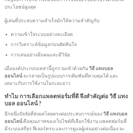
ประโยชน์สูงสุด
ผู้เล่นที่ประสบความสำเร็จมักให้ความสำคัญกับ
ความเข้าใจระบบอย่างละเอียด
การวิเคราะห์ข้อมูลก่อนตัดสินใจ
การเล่นอย่างมีแผนและมีวินัย
เมื่อองค์ประกอบเหล่านี้ถูกรวมเข้าด้วยกัน
วิธี แทงบอล
ออนไลน์
จะกลายเป็นรูปแบบการเดิมพันที่ควบคุมได้ และ
เหมาะกับการใช้งานในระยะยาว
ทำไม การเลือกแพลตฟอร์มที่ดี จึงสำคัญต่อ วิธี แทง
บอล ออนไลน์ ?
อีกหนึ่งปัจจัยที่ส่งผลโดยตรงต่อประสบการณ์ของ
วิธี แทงบอล
ออนไลน์
คือคุณภาพของเว็บไซต์ที่เลือกใช้งาน แพลตฟอร์มที่
มีระบบเสถียร ฟีเจอร์ครบ และการดูแลผู้เล่นอย่างต่อเนื่อง จะ