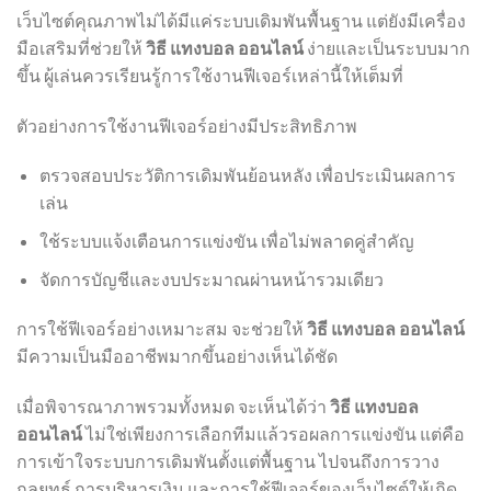
เว็บไซต์คุณภาพไม่ได้มีแค่ระบบเดิมพันพื้นฐาน แต่ยังมีเครื่อง
มือเสริมที่ช่วยให้
วิธี แทงบอล ออนไลน์
ง่ายและเป็นระบบมาก
ขึ้น ผู้เล่นควรเรียนรู้การใช้งานฟีเจอร์เหล่านี้ให้เต็มที่
ตัวอย่างการใช้งานฟีเจอร์อย่างมีประสิทธิภาพ
ตรวจสอบประวัติการเดิมพันย้อนหลัง เพื่อประเมินผลการ
เล่น
ใช้ระบบแจ้งเตือนการแข่งขัน เพื่อไม่พลาดคู่สำคัญ
จัดการบัญชีและงบประมาณผ่านหน้ารวมเดียว
การใช้ฟีเจอร์อย่างเหมาะสม จะช่วยให้
วิธี แทงบอล ออนไลน์
มีความเป็นมืออาชีพมากขึ้นอย่างเห็นได้ชัด
เมื่อพิจารณาภาพรวมทั้งหมด จะเห็นได้ว่า
วิธี แทงบอล
ออนไลน์
ไม่ใช่เพียงการเลือกทีมแล้วรอผลการแข่งขัน แต่คือ
การเข้าใจระบบการเดิมพันตั้งแต่พื้นฐาน ไปจนถึงการวาง
กลยุทธ์ การบริหารเงิน และการใช้ฟีเจอร์ของเว็บไซต์ให้เกิด