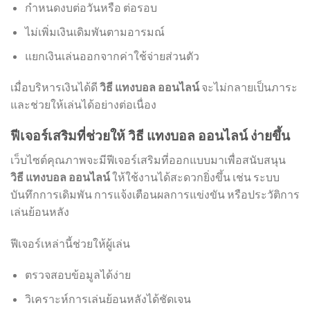
กำหนดงบต่อวันหรือ ต่อรอบ
ไม่เพิ่มเงินเดิมพันตามอารมณ์
แยกเงินเล่นออกจากค่าใช้จ่ายส่วนตัว
เมื่อบริหารเงินได้ดี
วิธี แทงบอล ออนไลน์
จะไม่กลายเป็นภาระ
และช่วยให้เล่นได้อย่างต่อเนื่อง
ฟีเจอร์เสริมที่ช่วยให้ วิธี แทงบอล ออนไลน์ ง่ายขึ้น
เว็บไซต์คุณภาพจะมีฟีเจอร์เสริมที่ออกแบบมาเพื่อสนับสนุน
วิธี แทงบอล ออนไลน์
ให้ใช้งานได้สะดวกยิ่งขึ้น เช่น ระบบ
บันทึกการเดิมพัน การแจ้งเตือนผลการแข่งขัน หรือประวัติการ
เล่นย้อนหลัง
ฟีเจอร์เหล่านี้ช่วยให้ผู้เล่น
ตรวจสอบข้อมูลได้ง่าย
วิเคราะห์การเล่นย้อนหลังได้ชัดเจน