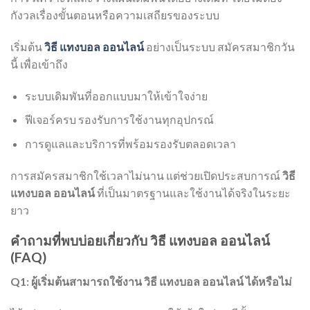
กังวลเรื่องขั้นตอนหรือความเสถียรของระบบ
เริ่มต้น
วิธี แทงบอล ออนไลน์
อย่างเป็นระบบ สมัครสมาชิกวัน
นี้ เพื่อเข้าถึง
ระบบเดิมพันที่ออกแบบมาให้เข้าใจง่าย
ฟีเจอร์ครบ รองรับการใช้งานทุกอุปกรณ์
การดูแลและบริการที่พร้อมรองรับตลอดเวลา
การสมัครสมาชิกใช้เวลาไม่นาน แต่ช่วยเปิดประสบการณ์
วิธี
แทงบอล ออนไลน์
ที่เป็นมาตรฐานและใช้งานได้จริงในระยะ
ยาว
คำถามที่พบบ่อยเกี่ยวกับ วิธี แทงบอล ออนไลน์
(FAQ)
Q1: ผู้เริ่มต้นสามารถใช้งาน วิธี แทงบอล ออนไลน์ ได้หรือไม่