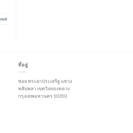
ment
ที่อยู่
ซอย พระยาประเสริฐ แขวง
พลับพลา เขตวังทองหลาง
กรุงเทพมหานคร 10310