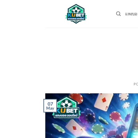
Skip
to
แทงบอ
content
P
07
May