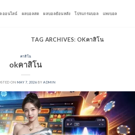
ล ออนไลน์
ผลบอลสด
ผลบอลย้อนหลัง
โปรแกรมบอล
แทงบอล
TAG ARCHIVES:
OKคาสิโน
คาสิโน
okคาสิโน
OSTED ON
MAY 7, 2026
BY
ADMIN