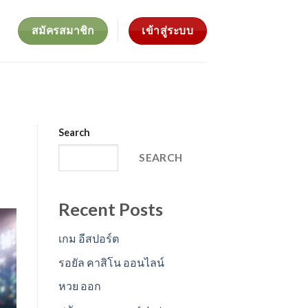
สมัครสมาชิก
เข้าสู่ระบบ
Search
SEARCH
Recent Posts
เกม อีสปอร์ต
รอยัล คาสิโน ออนไลน์
หวย ออก