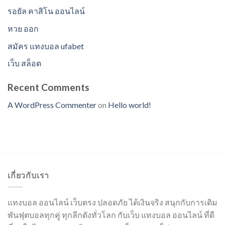
รอยัล คาสิโน ออนไลน์
หวย ออก
สมัคร แทงบอล ufabet
เว็บ สล็อต
Recent Comments
A WordPress Commenter
on
Hello world!
เกี่ยวกับเรา
แทงบอล ออนไลน์ เว็บตรง ปลอดภัย ได้เงินจริง สนุกกับการเดิม
พันฟุตบอลทุกคู่ ทุกลีกดังทั่วโลก กับเว็บ แทงบอล ออนไลน์ ที่ดี