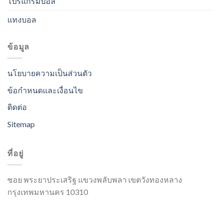
โปรแกรมบอล
แทงบอล
ข้อมูล
นโยบายความเป็นส่วนตัว
ข้อกำหนดและเงื่อนไข
ติดต่อ
Sitemap
ที่อยู่
ซอย พระยาประเสริฐ แขวงพลับพลา เขตวังทองหลาง
กรุงเทพมหานคร 10310