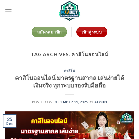
Skip
to
content
สมัครสมาชิก
เข้าสู่ระบบ
TAG ARCHIVES:
คาสิโนออนไลน์
คาสิโน
คาสิโนออนไลน์ มาตรฐานสากล เล่นง่ายได้
เงินจริง ทุกระบบรองรับมือถือ
POSTED ON
DECEMBER 25, 2025
BY
ADMIN
25
Dec