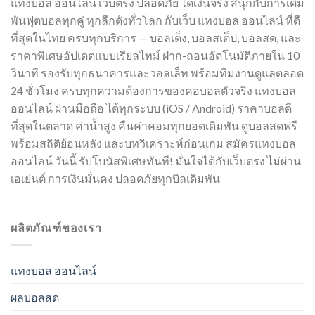
แทงบอล ออนไลน์ เว็บตรง ปลอดภัย ได้เงินจริง สนุกกับการเดิม
พันฟุตบอลทุกคู่ ทุกลีกดังทั่วโลก กับเว็บ แทงบอล ออนไลน์ ที่ดี
ที่สุดในไทย ครบทุกบริการ — บอลเต็ง, บอลสเต็ป, บอลสด, และ
ราคาพิเศษอัปเดตแบบเรียลไทม์ ฝาก-ถอนอัตโนมัติภายใน 10
วินาที รองรับทุกธนาคารและวอลเล็ท พร้อมทีมงานดูแลตลอด
24 ชั่วโมง ครบทุกความต้องการของคอบอลตัวจริง แทงบอล
ออนไลน์ ผ่านมือถือ ได้ทุกระบบ (iOS / Android) ราคาบอลดี
ที่สุดในตลาด ค่าน้ำสูง คืนค่าคอมทุกยอดเดิมพัน ดูบอลสดฟรี
พร้อมสถิติย้อนหลัง และบทวิเคราะห์ก่อนเกม สมัครแทงบอล
ออนไลน์ วันนี้ รับโบนัสพิเศษทันที! มั่นใจได้กับเว็บตรง ไม่ผ่าน
เอเย่นต์ การเงินมั่นคง ปลอดภัยทุกบิลเดิมพัน
ผลิตภัณฑ์ของเรา
แทงบอล ออนไลน์
ผลบอลสด