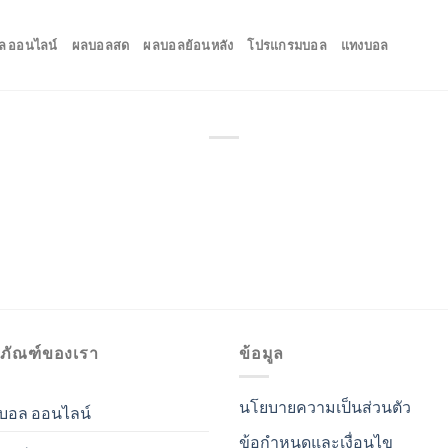
ล ออนไลน์
ผลบอลสด
ผลบอลย้อนหลัง
โปรแกรมบอล
แทงบอล
ตภัณฑ์ของเรา
ข้อมูล
นโยบายความเป็นส่วนตัว
บอล ออนไลน์
ข้อกำหนดและเงื่อนไข