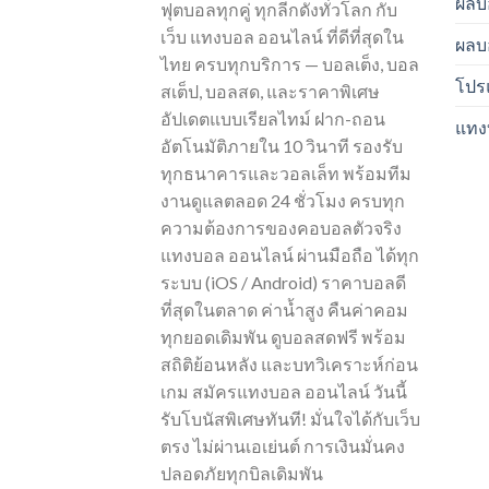
ผลบ
ฟุตบอลทุกคู่ ทุกลีกดังทั่วโลก กับ
เว็บ แทงบอล ออนไลน์ ที่ดีที่สุดใน
ผลบ
ไทย ครบทุกบริการ — บอลเต็ง, บอล
โปร
สเต็ป, บอลสด, และราคาพิเศษ
อัปเดตแบบเรียลไทม์ ฝาก-ถอน
แทง
อัตโนมัติภายใน 10 วินาที รองรับ
ทุกธนาคารและวอลเล็ท พร้อมทีม
งานดูแลตลอด 24 ชั่วโมง ครบทุก
ความต้องการของคอบอลตัวจริง
แทงบอล ออนไลน์ ผ่านมือถือ ได้ทุก
ระบบ (iOS / Android) ราคาบอลดี
ที่สุดในตลาด ค่าน้ำสูง คืนค่าคอม
ทุกยอดเดิมพัน ดูบอลสดฟรี พร้อม
สถิติย้อนหลัง และบทวิเคราะห์ก่อน
เกม สมัครแทงบอล ออนไลน์ วันนี้
รับโบนัสพิเศษทันที! มั่นใจได้กับเว็บ
ตรง ไม่ผ่านเอเย่นต์ การเงินมั่นคง
ปลอดภัยทุกบิลเดิมพัน