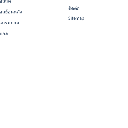
อลสด
ติดต่อ
อลย้อนหลัง
Sitemap
แกรมบอล
บอล