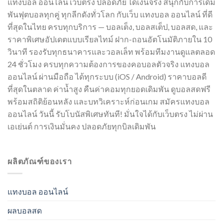
แทงบอล ออนไลน์ เว็บตรง ปลอดภัย ได้เงินจริง สนุกกับการเดิม
พันฟุตบอลทุกคู่ ทุกลีกดังทั่วโลก กับเว็บ แทงบอล ออนไลน์ ที่ดี
ที่สุดในไทย ครบทุกบริการ — บอลเต็ง, บอลสเต็ป, บอลสด, และ
ราคาพิเศษอัปเดตแบบเรียลไทม์ ฝาก-ถอนอัตโนมัติภายใน 10
วินาที รองรับทุกธนาคารและวอลเล็ท พร้อมทีมงานดูแลตลอด
24 ชั่วโมง ครบทุกความต้องการของคอบอลตัวจริง แทงบอล
ออนไลน์ ผ่านมือถือ ได้ทุกระบบ (iOS / Android) ราคาบอลดี
ที่สุดในตลาด ค่าน้ำสูง คืนค่าคอมทุกยอดเดิมพัน ดูบอลสดฟรี
พร้อมสถิติย้อนหลัง และบทวิเคราะห์ก่อนเกม สมัครแทงบอล
ออนไลน์ วันนี้ รับโบนัสพิเศษทันที! มั่นใจได้กับเว็บตรง ไม่ผ่าน
เอเย่นต์ การเงินมั่นคง ปลอดภัยทุกบิลเดิมพัน
ผลิตภัณฑ์ของเรา
แทงบอล ออนไลน์
ผลบอลสด