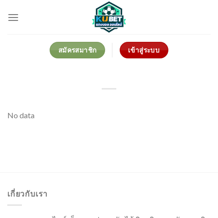
Skip
to
content
สมัครสมาชิก
เข้าสู่ระบบ
No data
เกี่ยวกับเรา