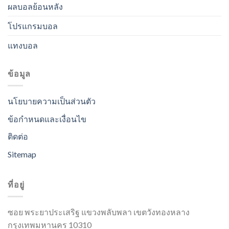
ผลบอลย้อนหลัง
โปรแกรมบอล
แทงบอล
ข้อมูล
นโยบายความเป็นส่วนตัว
ข้อกำหนดและเงื่อนไข
ติดต่อ
Sitemap
ที่อยู่
ซอย พระยาประเสริฐ แขวงพลับพลา เขตวังทองหลาง
กรุงเทพมหานคร 10310