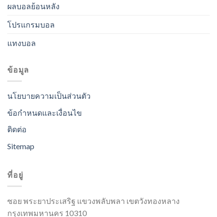
ผลบอลย้อนหลัง
โปรแกรมบอล
แทงบอล
ข้อมูล
นโยบายความเป็นส่วนตัว
ข้อกำหนดและเงื่อนไข
ติดต่อ
Sitemap
ที่อยู่
ซอย พระยาประเสริฐ แขวงพลับพลา เขตวังทองหลาง
กรุงเทพมหานคร 10310