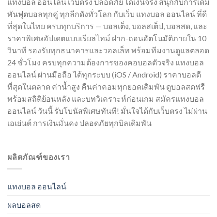
แทงบอล ออนไลน์ เว็บตรง ปลอดภัย ได้เงินจริง สนุกกับการเดิม
พันฟุตบอลทุกคู่ ทุกลีกดังทั่วโลก กับเว็บ แทงบอล ออนไลน์ ที่ดี
ที่สุดในไทย ครบทุกบริการ — บอลเต็ง, บอลสเต็ป, บอลสด, และ
ราคาพิเศษอัปเดตแบบเรียลไทม์ ฝาก-ถอนอัตโนมัติภายใน 10
วินาที รองรับทุกธนาคารและวอลเล็ท พร้อมทีมงานดูแลตลอด
24 ชั่วโมง ครบทุกความต้องการของคอบอลตัวจริง แทงบอล
ออนไลน์ ผ่านมือถือ ได้ทุกระบบ (iOS / Android) ราคาบอลดี
ที่สุดในตลาด ค่าน้ำสูง คืนค่าคอมทุกยอดเดิมพัน ดูบอลสดฟรี
พร้อมสถิติย้อนหลัง และบทวิเคราะห์ก่อนเกม สมัครแทงบอล
ออนไลน์ วันนี้ รับโบนัสพิเศษทันที! มั่นใจได้กับเว็บตรง ไม่ผ่าน
เอเย่นต์ การเงินมั่นคง ปลอดภัยทุกบิลเดิมพัน
ผลิตภัณฑ์ของเรา
แทงบอล ออนไลน์
ผลบอลสด