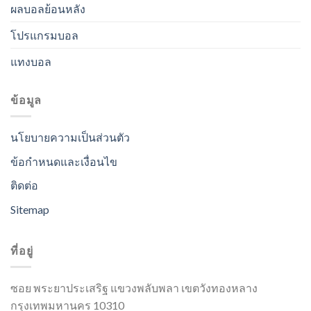
ผลบอลย้อนหลัง
โปรแกรมบอล
แทงบอล
ข้อมูล
นโยบายความเป็นส่วนตัว
ข้อกำหนดและเงื่อนไข
ติดต่อ
Sitemap
ที่อยู่
ซอย พระยาประเสริฐ แขวงพลับพลา เขตวังทองหลาง
กรุงเทพมหานคร 10310