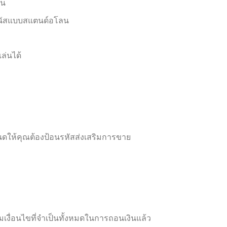
อน
บนัสแบบสแตนด์อโลน
ล่นได้
ดให้คุณต้องป้อนรหัสส่งเสริมการขาย
เงื่อนไขที่จำเป็นทั้งหมดในการถอนเงินแล้ว