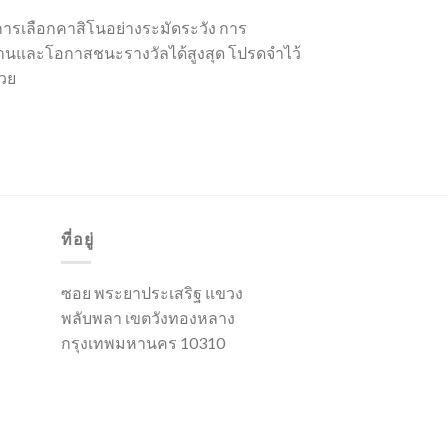
รเลือกคาสิโนอย่างระมัดระวัง การ
านและโอกาสชนะรางวัลได้สูงสุด โปรดจำไว้
้วย
ที่อยู่
ซอย พระยาประเสริฐ แขวง
พลับพลา เขตวังทองหลาง
กรุงเทพมหานคร 10310