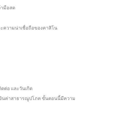
้ามือสด
ละความน่าเชื่อถือของคาสิโน
ดต่อ และวันเกิด
งินค่าสาธารณูปโภค ขั้นตอนนี้มีความ