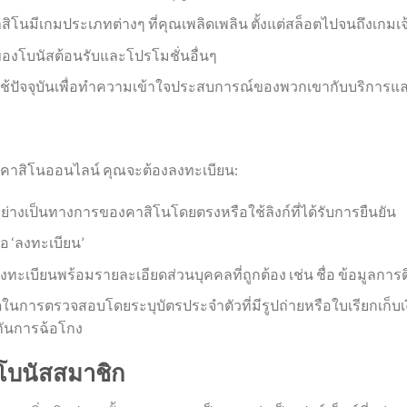
โนมีเกมประเภทต่างๆ ที่คุณเพลิดเพลิน ตั้งแต่สล็อตไปจนถึงเกมเจ
องโบนัสต้อนรับและโปรโมชั่นอื่นๆ
ู้ใช้ปัจจุบันเพื่อทำความเข้าใจประสบการณ์ของพวกเขากับบริการแ
องคาสิโนออนไลน์ คุณจะต้องลงทะเบียน:
อย่างเป็นทางการของคาสิโนโดยตรงหรือใช้ลิงก์ที่ได้รับการยืนยัน
ือ ‘ลงทะเบียน’
บียนพร้อมรายละเอียดส่วนบุคคลที่ถูกต้อง เช่น ชื่อ ข้อมูลการติ
ในการตรวจสอบโดยระบุบัตรประจำตัวที่มีรูปถ่ายหรือใบเรียกเก็บเ
กันการฉ้อโกง
โบนัสสมาชิก