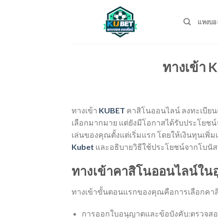
Skip
to
แทงบอ
content
ทางเข้า 
ทางเข้า
KUBET
คาสิโนออนไลน์ ลงทะเบียนแล
เลือกมากมาย แต่ยังมีโอกาสได้รับประโยชน์
เล่นของคุณตั้งแต่เริ่มแรก โดยให้เงินทุนเพ
Kubet
และอธิบายวิธีใช้ประโยชน์จากโบนัสท
ทางเข้าคาสิโนออนไลน์ในอ
ทางเข้าขั้นตอนแรกของคุณคือการเลือกคา
การออกใบอนุญาตและข้อบังคับ:ตรวจสอบใ